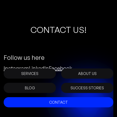
C
O
N
T
A
C
T
U
S
!
Follow us here
Instagram
LinkedIn
Facebook
SERVICES
ABOUT US
BLOG
SUCCESS STORIES
CONTACT