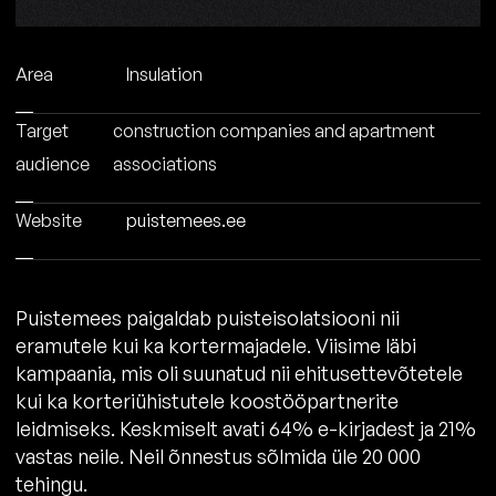
Area
Insulation
Target
construction companies and apartment
audience
associations
Website
puistemees.ee
Puistemees paigaldab puisteisolatsiooni nii
eramutele kui ka kortermajadele. Viisime läbi
kampaania, mis oli suunatud nii ehitusettevõtetele
kui ka korteriühistutele koostööpartnerite
leidmiseks. Keskmiselt avati 64% e-kirjadest ja 21%
vastas neile. Neil õnnestus sõlmida üle 20 000
tehingu.